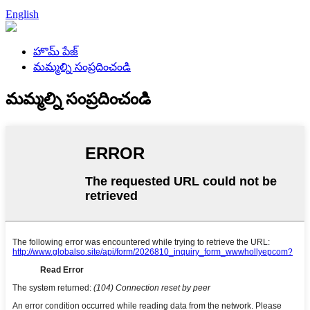
English
హొమ్ పేజ్
మమ్మల్ని సంప్రదించండి
మమ్మల్ని సంప్రదించండి