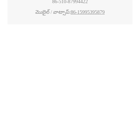
86-510-87994422
మొబైల్ / వాట్సాప్:
86-15995395879