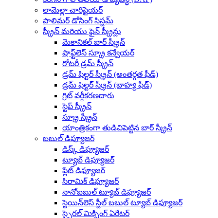
లామెల్లా చారిఫైయర్
పాలిమర్ డోసింగ్ సిస్టమ్
స్క్రీన్ మరియు ఫైన్ స్క్రీన్లు
మెకానికల్ బార్ స్క్రీన్
షాఫ్ట్‌లెస్ స్క్రూ కన్వేయర్
రోటరీ డ్రమ్ స్క్రీన్
డ్రమ్ ఫిల్టర్ స్క్రీన్ (అంతర్గత ఫీడ్)
డ్రమ్ ఫిల్టర్ స్క్రీన్ (బాహ్య ఫీడ్)
గ్రిట్ వర్గీకరణదారు
స్టెప్ స్క్రీన్
స్క్రూ స్క్రీన్
యాంత్రికంగా తుడిచిపెట్టిన బార్ స్క్రీన్
బబుల్ డిఫ్యూజర్
డిస్క్ డిఫ్యూజర్
ట్యూబ్ డిఫ్యూజర్
ప్లేట్ డిఫ్యూజర్
సిరామిక్ డిఫ్యూజర్
నానోబబుల్ ట్యూబ్ డిఫ్యూజర్
స్టెయిన్‌లెస్ స్టీల్ బబుల్ ట్యూబ్ డిఫ్యూజర్
స్పైరల్ మిక్సింగ్ ఏరేటర్