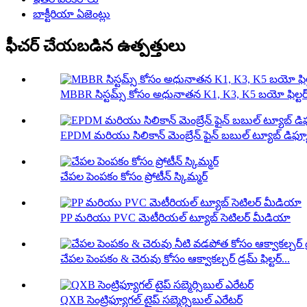
బాక్టీరియా ఏజెంట్లు
ఫీచర్ చేయబడిన ఉత్పత్తులు
MBBR సిస్టమ్స్ కోసం అధునాతన K1, K3, K5 బయో ఫిల్ట
EPDM మరియు సిలికాన్ మెంబ్రేన్ ఫైన్ బబుల్ ట్యూబ్ డిఫ్య
చేపల పెంపకం కోసం ప్రోటీన్ స్కిమ్మర్
PP మరియు PVC మెటీరియల్ ట్యూబ్ సెటిలర్ మీడియా
చేపల పెంపకం & చెరువు కోసం ఆక్వాకల్చర్ డ్రమ్ ఫిల్టర్...
QXB సెంట్రిఫ్యూగల్ టైప్ సబ్మెర్సిబుల్ ఎరేటర్