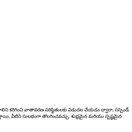
గాలిని కరిగించి వాతావరణ పరిస్థితులకు విడుదల చేయడం ద్వారా, సస్పెండ్
్తాయి, వీటిని సులభంగా తొలగించవచ్చు, శుభ్రమైన మరియు స్పష్టమైన