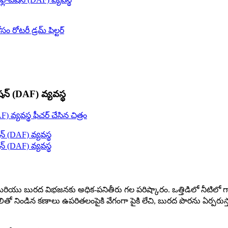
ేషన్ (DAF) వ్యవస్థ
కరణ మరియు బురద విభజనకు అధిక-పనితీరు గల పరిష్కారం. ఒత్తిడిలో నీటిలో 
తో నిండిన కణాలు ఉపరితలంపైకి వేగంగా పైకి లేచి, బురద పొరను ఏర్పరుస