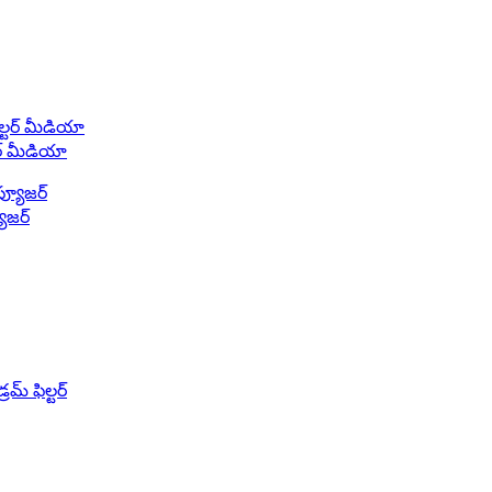
ర్ మీడియా
ూజర్