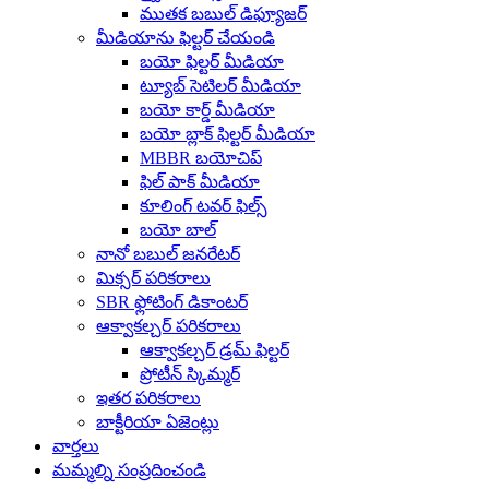
ముతక బబుల్ డిఫ్యూజర్
మీడియాను ఫిల్టర్ చేయండి
బయో ఫిల్టర్ మీడియా
ట్యూబ్ సెటిలర్ మీడియా
బయో కార్డ్ మీడియా
బయో బ్లాక్ ఫిల్టర్ మీడియా
MBBR బయోచిప్
ఫిల్ పాక్ మీడియా
కూలింగ్ టవర్ ఫిల్స్
బయో బాల్
నానో బబుల్ జనరేటర్
మిక్సర్ పరికరాలు
SBR ఫ్లోటింగ్ డికాంటర్
ఆక్వాకల్చర్ పరికరాలు
ఆక్వాకల్చర్ డ్రమ్ ఫిల్టర్
ప్రోటీన్ స్కిమ్మర్
ఇతర పరికరాలు
బాక్టీరియా ఏజెంట్లు
వార్తలు
మమ్మల్ని సంప్రదించండి