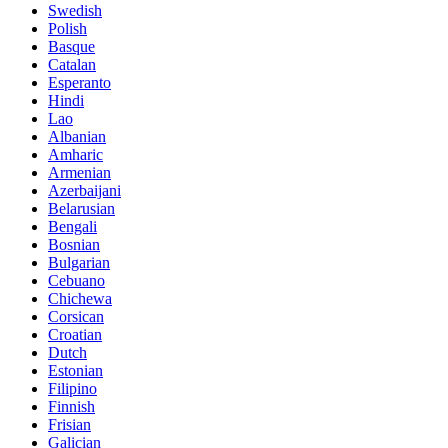
Swedish
Polish
Basque
Catalan
Esperanto
Hindi
Lao
Albanian
Amharic
Armenian
Azerbaijani
Belarusian
Bengali
Bosnian
Bulgarian
Cebuano
Chichewa
Corsican
Croatian
Dutch
Estonian
Filipino
Finnish
Frisian
Galician