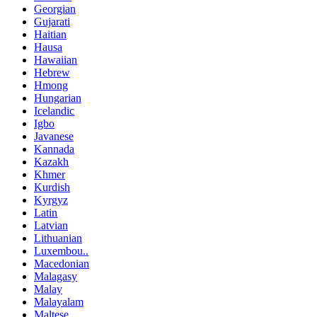
Georgian
Gujarati
Haitian
Hausa
Hawaiian
Hebrew
Hmong
Hungarian
Icelandic
Igbo
Javanese
Kannada
Kazakh
Khmer
Kurdish
Kyrgyz
Latin
Latvian
Lithuanian
Luxembou..
Macedonian
Malagasy
Malay
Malayalam
Maltese