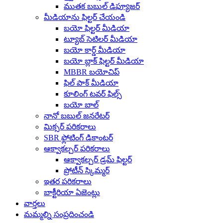
ముతక బబుల్ డిఫ్యూజర్
మీడియాను ఫిల్టర్ చేయండి
బయో ఫిల్టర్ మీడియా
ట్యూబ్ సెటిలర్ మీడియా
బయో కార్డ్ మీడియా
బయో బ్లాక్ ఫిల్టర్ మీడియా
MBBR బయోచిప్
ఫిల్ పాక్ మీడియా
కూలింగ్ టవర్ ఫిల్స్
బయో బాల్
నానో బబుల్ జనరేటర్
మిక్సర్ పరికరాలు
SBR ఫ్లోటింగ్ డికాంటర్
ఆక్వాకల్చర్ పరికరాలు
ఆక్వాకల్చర్ డ్రమ్ ఫిల్టర్
ప్రోటీన్ స్కిమ్మర్
ఇతర పరికరాలు
బాక్టీరియా ఏజెంట్లు
వార్తలు
మమ్మల్ని సంప్రదించండి