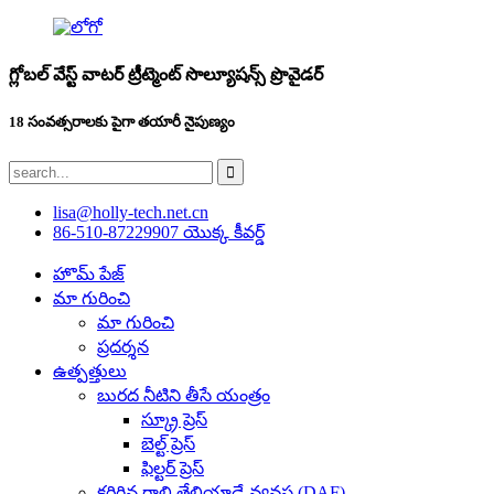
గ్లోబల్ వేస్ట్ వాటర్ ట్రీట్మెంట్ సొల్యూషన్స్ ప్రొవైడర్
18 సంవత్సరాలకు పైగా తయారీ నైపుణ్యం
lisa@holly-tech.net.cn
86-510-87229907 యొక్క కీవర్డ్
హొమ్ పేజ్
మా గురించి
మా గురించి
ప్రదర్శన
ఉత్పత్తులు
బురద నీటిని తీసే యంత్రం
స్క్రూ ప్రెస్
బెల్ట్ ప్రెస్
ఫిల్టర్ ప్రెస్
కరిగిన గాలి తేలియాడే వ్యవస్థ (DAF)